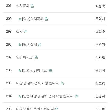
301
설치문의
최성욱
300
[답변]설치문의
운영자
299
설치
남정호
298
[답변]설치
운영자
297
안녕하세요!
손용철
296
[답변]안녕하세요!
운영자
295
태양광 설치 견적 요청 입니다.
임도경
294
[답변]태양광 설치 견적 요청 입니다.
운영자
293
태양광설치 문의 드립니다
이도희