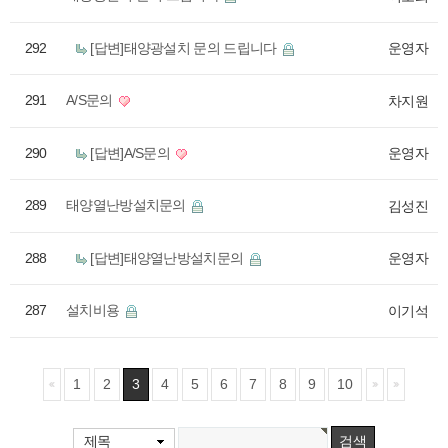
292
[답변]태양광설치 문의 드립니다
운영자
291
A/S문의
차지원
290
[답변]A/S문의
운영자
289
태양열난방설치문의
김성진
288
[답변]태양열난방설치문의
운영자
287
설치비용
이기석
1
2
3
4
5
6
7
8
9
10
제목